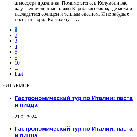
атмосфера праздника. Помимо этого, в Колумбии вас
ждут великолепные пляжи Карибского моря, где можно
насладиться солнцем и теплым океаном. И не забудьте
посетить город Картахену —…
1
2
3
4
5
»
10
...
Last
ЧИТАЕМОЕ
Гастрономический тур по Италии: паста
и пицца
21.02.2024
Гастрономический тур по Италии: паста
и пицца