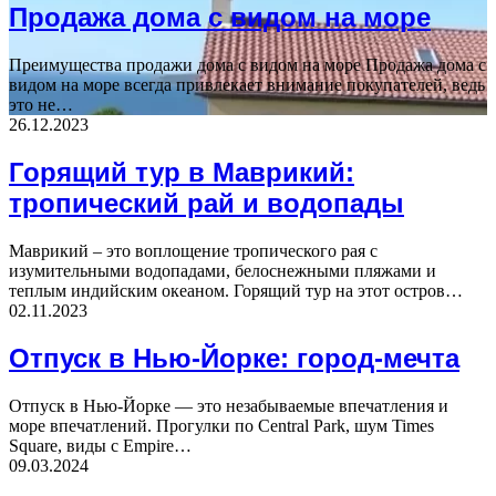
Продажа дома с видом на море
Преимущества продажи дома с видом на море Продажа дома с
видом на море всегда привлекает внимание покупателей, ведь
это не…
26.12.2023
Горящий тур в Маврикий:
тропический рай и водопады
Маврикий – это воплощение тропического рая с
изумительными водопадами, белоснежными пляжами и
теплым индийским океаном. Горящий тур на этот остров…
02.11.2023
Отпуск в Нью-Йорке: город-мечта
Отпуск в Нью-Йорке — это незабываемые впечатления и
море впечатлений. Прогулки по Central Park, шум Times
Square, виды с Empire…
09.03.2024