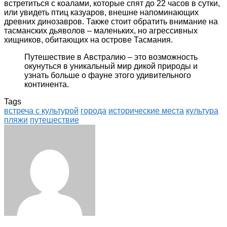
встретиться с коалами, которые спят до 22 часов в сутки,
или увидеть птиц казуаров, внешне напоминающих
древних динозавров. Также стоит обратить внимание на
тасманских дьяволов – маленьких, но агрессивных
хищников, обитающих на острове Тасмания.
Путешествие в Австралию – это возможность
окунуться в уникальный мир дикой природы и
узнать больше о фауне этого удивительного
континента.
Tags
встреча с культурой
города
исторические места
культура
пляжи
путешествие
Facebook
Twitter
LinkedIn
Tumblr
Pinterest
Reddit
VKontakte
Odnoklassniki
Skype
WhatsApp
Telegram
Viber
Share
Print
via
Email