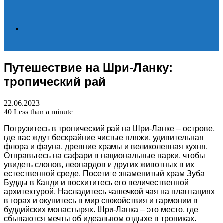
Search
Путешествие на Шри-Ланку:
for
тропический рай
22.06.2023
40
Less than a minute
Погрузитесь в тропический рай на Шри-Ланке – острове,
где вас ждут бескрайние чистые пляжи, удивительная
флора и фауна, древние храмы и великолепная кухня.
Отправьтесь на сафари в национальные парки, чтобы
увидеть слонов, леопардов и других животных в их
естественной среде. Посетите знаменитый храм Зуба
Будды в Канди и восхититесь его величественной
архитектурой. Насладитесь чашечкой чая на плантациях
в горах и окунитесь в мир спокойствия и гармонии в
буддийских монастырях. Шри-Ланка – это место, где
сбываются мечты об идеальном отдыхе в тропиках.