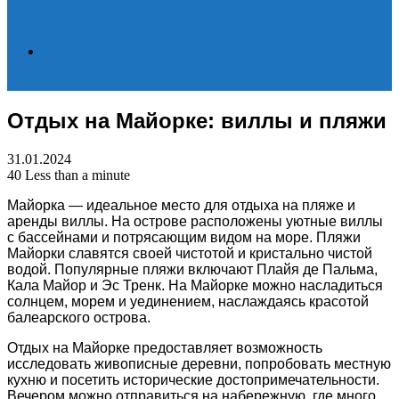
Search
Отдых на Майорке: виллы и пляжи
for
31.01.2024
40
Less than a minute
Майорка — идеальное место для отдыха на пляже и
аренды виллы. На острове расположены уютные виллы
с бассейнами и потрясающим видом на море. Пляжи
Майорки славятся своей чистотой и кристально чистой
водой. Популярные пляжи включают Плайя де Пальма,
Кала Майор и Эс Тренк. На Майорке можно насладиться
солнцем, морем и уединением, наслаждаясь красотой
балеарского острова.
Отдых на Майорке предоставляет возможность
исследовать живописные деревни, попробовать местную
кухню и посетить исторические достопримечательности.
Вечером можно отправиться на набережную, где много