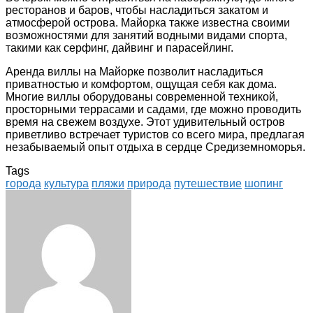
ресторанов и баров, чтобы насладиться закатом и
атмосферой острова. Майорка также известна своими
возможностями для занятий водными видами спорта,
такими как серфинг, дайвинг и парасейлинг.
Аренда виллы на Майорке позволит насладиться
приватностью и комфортом, ощущая себя как дома.
Многие виллы оборудованы современной техникой,
просторными террасами и садами, где можно проводить
время на свежем воздухе. Этот удивительный остров
приветливо встречает туристов со всего мира, предлагая
незабываемый опыт отдыха в сердце Средиземноморья.
Tags
города
культура
пляжи
природа
путешествие
шопинг
Facebook
Twitter
LinkedIn
Tumblr
Pinterest
Reddit
VKontakte
Odnoklassniki
Skype
WhatsApp
Telegram
Viber
Share
Print
via
Email