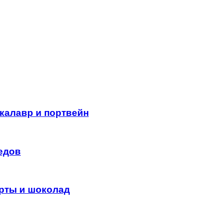
акалавр и портвейн
едов
рты и шоколад