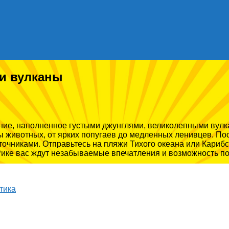
 и вулканы
ние, наполненное густыми джунглями, великолепными вулк
ы животных, от ярких попугаев до медленных ленивцев. По
чниками. Отправьтесь на пляжи Тихого океана или Карибск
Рике вас ждут незабываемые впечатления и возможность по
тика