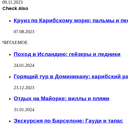
09.11.2023
Check Also
Close
Круиз по Карибскому морю: пальмы и п
07.08.2023
ЧИТАЕМОЕ
Поход в Исландию: гейзеры и ледники
24.01.2024
Горящий тур в Доминикану: карибский р
23.12.2023
Отдых на Майорке: виллы и пляжи
31.01.2024
Экскурсия по Барселоне: Гауди и тапас