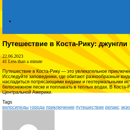
Search
Путешествие в Коста-Рику: джунгли
for
22.06.2023
41
Less than a minute
Путешествие в Коста-Рику — это увлекательное приключе
Исследуйте заповедники, где обитают разнообразные вид
насладиться потрясающими видами и геотермальными исто
белоснежном песке и поплавать в теплых водах. В Коста-
Центральной Америки.
Tags
велосипеды
города
приключение
путешествие
релакс
экзо
Facebook
Twitter
LinkedIn
Tumblr
Pinterest
Reddit
VKontakte
Odnoklassniki
Skype
WhatsApp
Telegram
Viber
Share
Print
via
Email