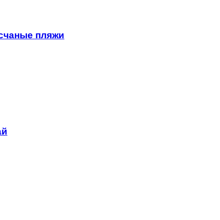
есчаные пляжи
ай